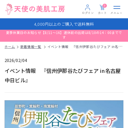
0
ログイン
カート
メニュー
4,000円以上のご購入で送料無料
ログイン
夏季休業日のお知らせ【8/11～16】連休前の出荷は8/10の14：00までで
新規会員登録
す
お問い合わせ
ホーム
新着情報一覧
イベント情報 『信州伊那谷たびフェア in名古屋 中日ビル』
2026/02/04
イベント情報 『信州伊那谷たびフェア in名古屋
中日ビル』