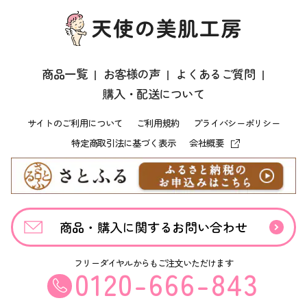
第 4 条 個人情報の取扱い
第 5 条 本規約の変更
商品一覧
お客様の声
よくあるご質問
第 1 条 商品レビューの投稿
購入・配送について
1.レビュー投稿は実際にご使用いただいた方に限ります。 商品 1
品につき、キャンペーン応募対象となる商品レビューを 1回ご投
サイトのご利用について
ご利用規約
プライバシーポリシー
稿いただけます。
特定商取引法に基づく表示
会社概要
2.以下の各号を含む商品レビューの投稿は禁止いたします。
(1) 他のお客様や企業に対する誹謗、中傷、不適切な内容の投
稿は禁止いたします。
商品・購入に関するお問い合わせ
(2) 公序良俗に反する表現、虚偽の内容、不適切な言葉、スパ
ム行為は禁止いたします。
フリーダイヤルからもご注文いただけます
0120-666-843
商品レビューに投稿いただいた内容と今後当社が開発・販売する
商品が類似していても、投稿者様には報酬や権利等は一切発生し